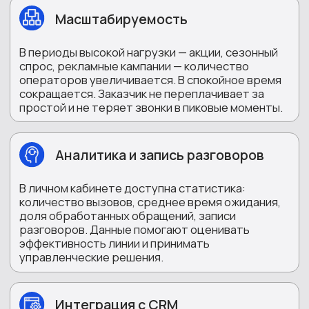
подтвержденных броней, среднее время
обработки запроса, статистика по каналам,
записи диалогов и другие данные, необходимые
для принятия управленческих решений.
Личный менеджер
На протяжении всего периода сотрудничества
заказчику назначается персональный менеджер,
отвечающий за результат и оперативно
решающий все возникающие вопросы.
КАК REPLY ОРГАНИЗУЕТ
ГОРЯЧУЮ ЛИНИЮ С
8-800
1 этап
Согласование задач
Специалисты Reply совместно с
заказчиком определяют цели