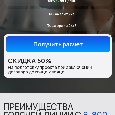
СКИДКА 50%
На подготовку проекта при заключении
договора до конца месяца
ПРЕИМУЩЕСТВА
ГОРЯЧЕЙ ЛИНИИ С
8-800
ЧЕРЕЗ REPLY
Бесплатный звонок из
любого региона
Клиент звонит без затрат — с мобильного или
городского телефона, из любой точки России.
Это напрямую влияет на количество входящих
обращений.
Быстрый запуск
Reply располагает готовой инфраструктурой и