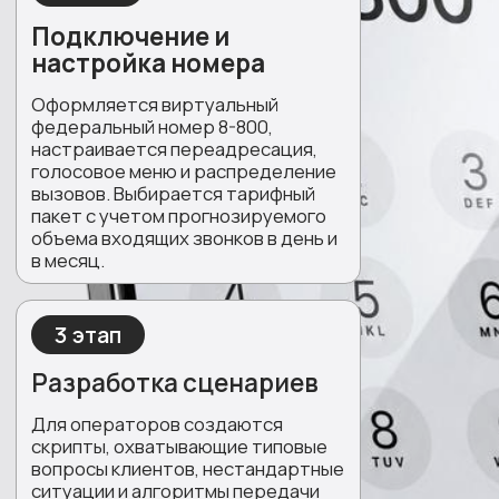
При подключении до конца этого
месяца — разработка скриптов
разговора под ваш проект в подарок
ОБЕСПЕЧЬТЕ СВОИМ
КЛИЕНТАМ ПРЕВОСХОДНЫЙ
УРОВЕНЬ ОБСЛУЖИВАНИЯ
Оставьте заявку, и наш эксперт свяжется с
вами в течение 15 минут
+7
Я согласен (а) с
политикой
конфиденциальности
и
обработки
персональных данных
и даю свое
согласие на обработку персональных
данных
Получить консультацию эксперта