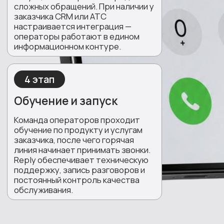
ЛЮБАЯ ОТРАСЛЬ И
МАСШТАБ ЗАДАЧИ
Страховые компании
Интернет-магазины
Транспортные и логистические компании
Туристические компании
Недвижимость
Автосалоны
Телеком и медиасервисы
Ритейл
Государственные учреждения
IT-компании
Промышленные предприятия
Медицинские центры
Недвижимость
IT