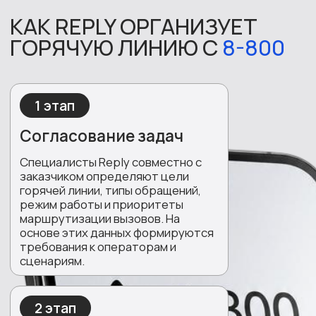
сложных обращений. При наличии у
заказчика CRM или АТС
настраивается интеграция —
операторы работают в едином
информационном контуре.
4 этап
Обучение и запуск
Команда операторов проходит
обучение по продукту и услугам
заказчика, после чего горячая
линия начинает принимать звонки.
Reply обеспечивает техническую
поддержку, запись разговоров и
постоянный контроль качества
обслуживания.