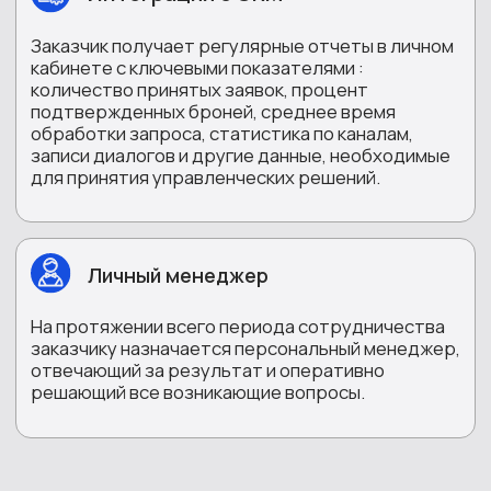
горячей линии, типы обращений,
режим работы и приоритеты
маршрутизации вызовов. На
основе этих данных формируются
требования к операторам и
сценариям.
2 этап
Подключение и
настройка номера
Оформляется виртуальный
федеральный номер 8-800,
настраивается переадресация,
голосовое меню и распределение
вызовов. Выбирается тарифный
пакет с учетом прогнозируемого
объема входящих звонков в день и
в месяц.
3 этап
Разработка сценариев
Для операторов создаются
скрипты, охватывающие типовые
вопросы клиентов, нестандартные
ситуации и алгоритмы передачи