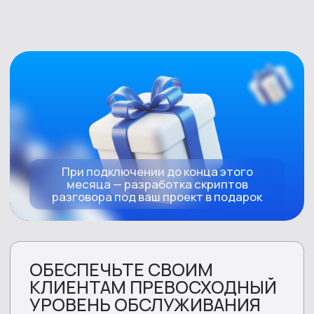
Обслуживание горячей линии
Анкетирование
Передача заявок
Сбор и обработка статистики
Обработка чатов
Звонков в
Пропущенных
SL
месяц
звонков
x100
80/20
<5%
Государственный сектор
Мультиязычное обслуживание горячей линии
IVR
Рассылка sms-сообщений
Анкетирование
Звонков в месяц
SL
АНТ