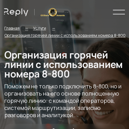
Главная
—
Услуги
—
Организация горячей линии с использованием номера 8-800
Организация горячей
линии с использованием
номера 8-800
Поможем не только подключить 8-800, но и
организовать на его основе полноценную
горячую линию: с командой операторов,
системой маршрутизации, записью
разговоров и аналитикой.
Запуск за 1 день
AI - аналитика
Поддержка 24/7
Получить расчет