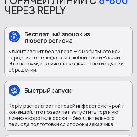
командой, что позволяет запустить горячую
линию в короткие сроки — без длительного
периода подготовки со стороны заказчика.
Масштабируемость
В периоды высокой нагрузки — акции, сезонный
спрос, рекламные кампании — количество
операторов увеличивается. В спокойное время
сокращается. Заказчик не переплачивает за
простой и не теряет звонки в пиковые моменты.
Аналитика и запись разговоров
В личном кабинете доступна статистика:
количество вызовов, среднее время ожидания,
доля обработанных обращений, записи
разговоров. Данные помогают оценивать
эффективность линии и принимать
управленческие решения.
Интеграция с CRM
Заказчик получает регулярные отчеты в личном
кабинете с ключевыми показателями :
количество принятых заявок, процент