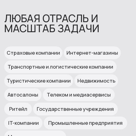
Срочный запуск за 3 дня
Обслуживание горячей линии
Пропущенных
Звонков в месяц
SL
звонков
x100
80/20
<10%
НАМ ДОВЕРЯЮТ 300+
КОМПАНИЙ
Сеть магазинов одежды
«ООО «Реплай» зарекомендовало
«Хотелось б
себя, как надежный партнер,
проактивност
готовый выполнять задачи в четко
мобильность
установленные сроки, и
задач... а та