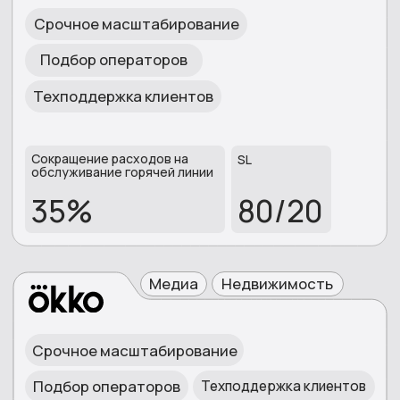
Москва
196006
, ул. Заставская,
д.33,
121165,
Кутузовский
литера ТА,пом\пом 35-
пр. д.35, 4 этаж.
Н\10
Ярославль
Липецк
398059, г. Липецк, улица
150003,
улица Победы,
М. Н. Неделина, 2Е -
6, "Дом Моды"
Бизнес-центр "Парус"
Оренбург
460000 , г. Оренбург,
Советская улица, 46,
2 этаж
СВЯЖИТЕСЬ С НАМИ