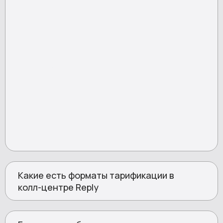
круглосуточное обслуживание 24/7 по России.
Каналы коммуникации: только телефон или
омниканальный сервис (телефония, email,
мессенджеры, соцсети и др.).
Дополнительные сервисы: подключение номера
8‑800, запись и хранение разговоров,
расширенная отчетность, интеграция с CRM,
персональный менеджмент проекта.
Благодаря гибкой конфигурации Reply может
предложить как базовое решение для небольшого
проекта, так и комплексный тариф для масштабной
федеральной кампании.
Какие есть форматы тарификации в
колл-центре Reply