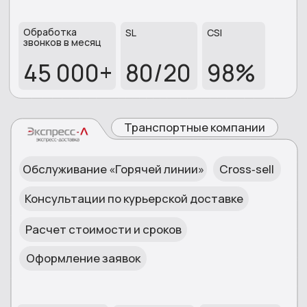
Наша миссия освободить ваших
сотрудников от рутинных задач
и дать возможность
сосредоточиться на развитии
бизнеса.
«Установление эмоциональной
связи с клиентом — это
искусство. Мы этим живем, мы в
это верим и это основной наш
принцип работы»
Юлия Спрыжкова
Генеральный директор
Звонков
Год
ежедневно
основания
40 000+
2013
Рабочих
Довольных
мест
клиентов
300+
98%