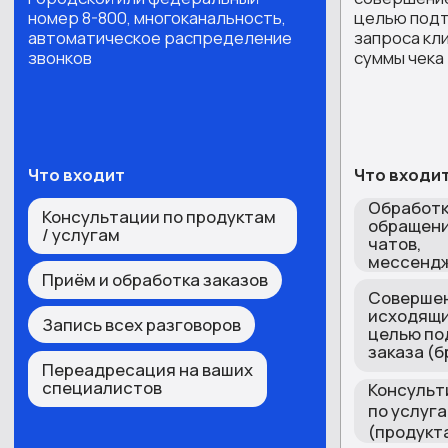
Актуальная база компаний
Сегментация базы
Скрипты под ваш продукт
Повышение ARPU
Обход секретарей
Персональные предложения
Квалификация лидов
Апсейл и кросс-продажи
АКТУАЛЬНЫЕ АКЦИИ
Входящие звонки
Скидка 50%
На подготовку проекта при
заключении договора до конца
месяца
Подробности уточняйте у
менеджеров!