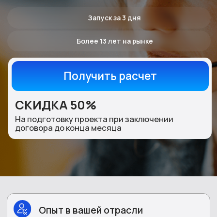
СКИДКА 50%
На подготовку проекта при заключении
договора до конца месяца
Опыт в вашей отрасли
Выделенный менеджер понимает специфику
вашего бизнеса
. Знает терминологию, боли
клиентов и умеет продавать ваш продукт.
Интеграция с вашей CRM
За 1 день бесшовно
встроимся в текущие
бизнес-процессы. Работаем с 1С, Битрикс24,
amoCRM, Salesforce.
Представительства в 4 городах
России
Санкт-Петербург, Ярославль, Оренбург, Липецк