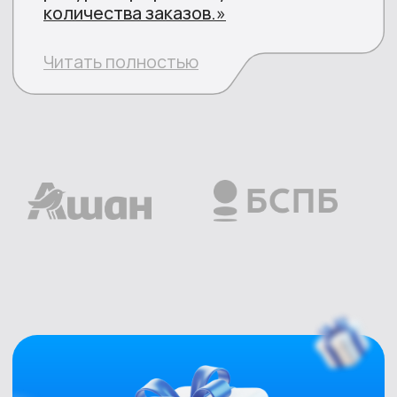
Открыть
Открыть
(ISO 55540−2013) ООО
Выписка
"Реплай Центр"
Роскомнадзор реестр
оператор ПДн
Открыть
Открыть
ОТВЕЧАЕМ НА
ПОПУЛЯРНЫЕ
ВОПРОСЫ