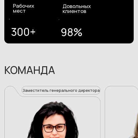
Или позвоните самостоятельно
Звонок бесплатный
+7 (800) 775-83-73
О нас
Услуги
Калькулятор
Кейсы
Отзывы
Новости
Вакансии
Контакты