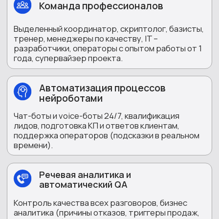
КОЛЛ‑ЦЕНТР НОВОГО
ПОКОЛЕНИЯ:
ОПЕРАТОРЫ
+ ИИ НА АУТСОРСЕ ДЛЯ
ВАШЕГО БИЗНЕСА
Входящие обращения
Горячая линия 24/7
Аутсорсинг колл-центр
Ваши клиенты дозвонятся всегда.
Приём входящих обращений,
Городской или федеральный
совершение исходящих звонков с
номер 8-800, многоканальность,
целью подтверждения заказа,
автоматическое распределение
запроса клиента, увеличение
звонков
суммы чека
Что входит
Что входит
Обработка входящих
Консультации по продуктам
обращений (звонков,
/ услугам
чатов,
мессенджеров)