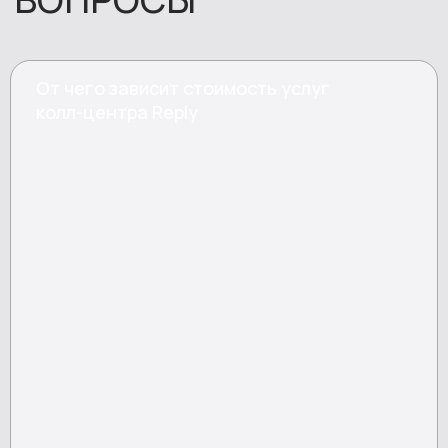
От чего зависит стоимость услуг
колл-центра Reply
Итоговая стоимость услуг колл-центра Reply
зависит от характеристик конкретного проекта и
требований заказчика. На тариф влияют:
Объем и структура трафика: количество
вызовов, их средняя продолжительность,
наличие пиковых периодов в течение дня, недели
или месяца.
Тип проекта: входящая линия, исходящий обзвон,
телемаркетинг, опросы, клиентский сервис,
работа с лидами.
Сложность сценариев и уровень подготовки
операторов: информационные консультации,
продажи, отраслевые проекты с высокой
степенью детализации.
Режим работы: стандартный рабочий график или