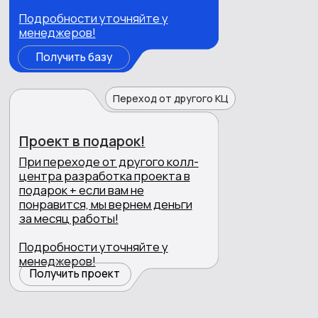
Интернет-магазины
Страхование
Транспортные компании
Холодные звонки с поиском клиентов
Наш скрипт и обучение продажам
Полностью наша телефония
Наша база
CR в расчет
От базы
Сроки
10000
передачи
200
10
<5%
переданных
рабочих
на расчет
дней
Транспортные компании
Обработка холодных лидов по базе клиента