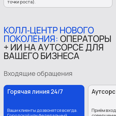
Приём и обработка заказов
Совершение
исходящих звонков с
Запись всех разговоров
целью подтверждения
заказа (бронирования)
Переадресация на ваших
специалистов
Консультирование
по услугам
(продуктам)
Работа в вашей CRM
Увеличение суммы чека
Исходящие звонки
Холодные продажи
Возврат и удержание
клиентов
Находим заинтересованных
Работаем с базой ушедших
клиентов, назначаем встречи
клиентов, предлагаем актуальны
вашим менеджерам. Обходим
условия, возвращаем до 30%
секретарей и доходим до ЛПР с
клиентской базы
конверсией до 12%
Что входит
Что входит