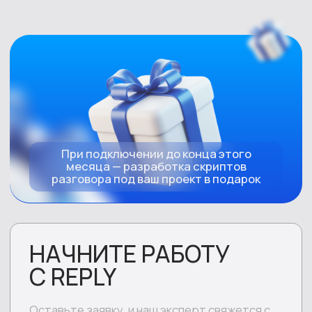
Ежедневная обработка базы и отчетность
Поиск негабаритного груза
CR в передачу
заказчику
от 3,5%
Транспортные компании
Отработка негатива по задержкам
Сross‑sell
Оформление отправки и расчет
Поддержка горячей линии
Обработка
SL
CSI
звонков в месяц
45 000+
80/20
98%