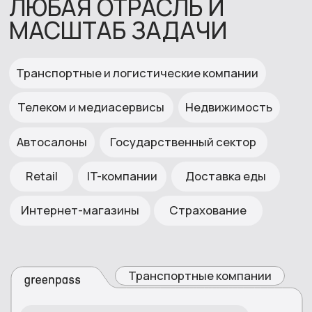
Обработано базы
Заинтересованных
Конверсии
клиентов
в заказ
30 000+
30%
10%
НАМ ДОВЕРЯЮТ 300+
КОМПАНИЙ
Сеть магазинов одежды
«ООО «Реплай» зарекомендовало
«Хотелось б
себя, как надежный партнер,
проактивност
готовый выполнять задачи в четко
мобильность
установленные сроки, и
задач... а та
масштабировать операторские
бизнес-проце
ресурсы при резком увеличении
целей нашего
количества заказов.»
Читать полностью
Читать полн