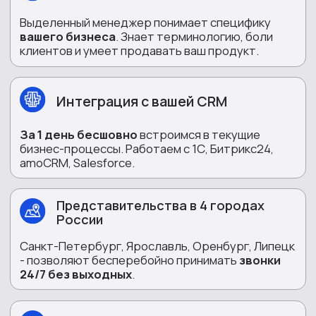
- позволяют бесперебойно принимать
звонки
24/7 без выходных
.
Команда профессионалов
Выделенный координатор, скриптолог, базисты,
тренер, менеджеры по качеству, IT –
разработчики, операторы с опытом работы от 1
года, супервайзер проекта.
Автоматизация процессов
нейроботами
Чат-боты и voice-боты 24/7, квалификация
лидов, подготовка КП и ответов клиентам,
поддержка операторов (подсказки в реальном
времени).
Речевая аналитика и
автоматический QA
Контроль качества всех разговоров, бизнес
аналитика (причины отказов, триггеры продаж,
точки роста).