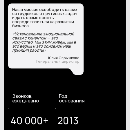
пр. д.35, 4 этаж.
Н\10
Ярославль
Липецк
398059, ул. М. Н.
150003,
ул. Победы, 6,
Неделина, 2Е - Бизнес-
"Дом Моды"
центр "Парус"
Оренбург
460000 , ул.
Советская, 46, 2 этаж
СВЯЖИТЕСЬ С НАМИ
Отправьте заявку и мы свяжемся с вами
ОТПРАВИТЬ