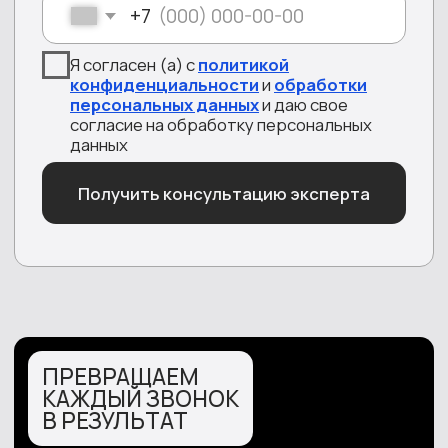
НАШИ СОТРУДНИКИ
РАБОТАЮТ
ПО ВСЕЙ
РОССИИ
Москва
Санкт-Петербург
196006
, ул. Заставская,
д.33,
121165,
Кутузовский
литера ТА,пом\пом 35-