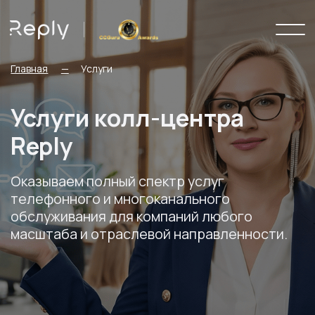
Главная
—
Услуги
Услуги колл-центра
Reply
Оказываем полный спектр услуг
телефонного и многоканального
обслуживания для компаний любого
масштаба и отраслевой направленности.
Запуск за 3 дня
Более 13 лет на рынке
Получить расчет