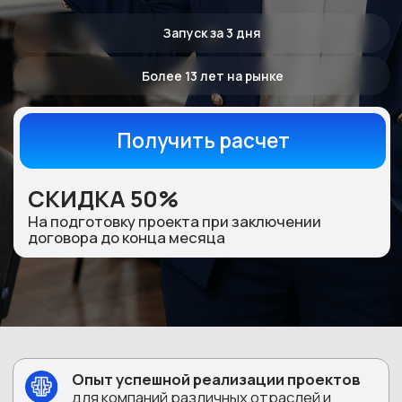
СКИДКА 50%
На подготовку проекта при заключении
договора до конца месяца
Опыт успешной реализации проектов
для компаний различных отраслей и
регионов России.
Собственный штат профессиональных
операторов
и руководителей проектов.
Персональный менеджер и
индивидуальный подход
к каждому
заказчику.
Гибкая тарифная политика:
пакетные и
индивидуальные условия
сотрудничества.
Соблюдение согласованных