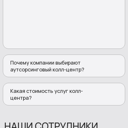
Звонок бесплатный
Поддержка дополнительных каналов
+7 (800) 775-83-73
коммуникации: мессенджеров, электронной
почты, социальных сетей.
Запись и хранение разговоров для контроля
качества и разрешения спорных ситуаций.
Резервные системы, обеспечивающие
бесперебойность работы в нештатных случаях.
О нас
Почему компании выбирают
Услуги
аутсорсинговый колл-центр?
Калькулятор
Кейсы
Какая стоимость услуг колл-
Отзывы
центра?
Новости
Вакансии
Контакты
+7 (800) 775-83-73