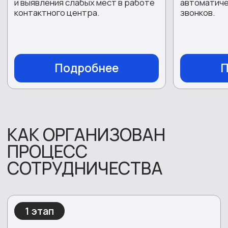
системой.
3 этап
Подготовка команды
Обучение операторов с учетом специфики
продуктов и услуг заказчика, проверка
готовности технической базы.
4 этап
Запуск и сопровождение
Начало обработки обращений, текущий
мониторинг качества, своевременная
корректировка сценариев и процессов.
5 этап
Оценка и развитие
Регулярный анализ показателей эффективности,
выработка рекомендаций по улучшению
сервиса.