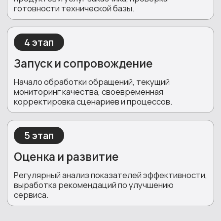
НАШИ СОТРУДНИКИ
РАБОТАЮТ
ПО ВСЕЙ
РОССИИ
Москва
Санкт-Петербург
196006
, ул. Заставская,
д.33,
121165,
Кутузовский
литера ТА,пом\пом 35-
пр. д.35, 4 этаж.
Н\10