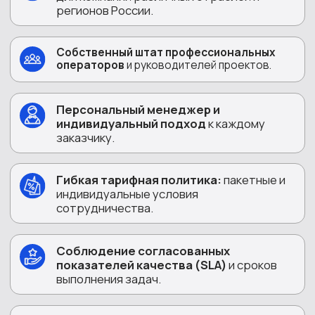
показателей качества (SLA)
и сроков
выполнения задач.
Полное соответствие требованиям
законодательства
в части защиты
персональных данных.
УСЛУГИ КОЛЛ-ЦЕНТРА
REPLY
Горячая линия 24/7
Аналитика звонков с
помощью ИИ
Инструмент для автоматической
Ваши клиенты дозвонятся всегда.
оценки разговоров операторов,
Городской или федеральный
контроля соответствия скриптам
номер 8-800, многоканальность,
и выявления слабых мест в работе
автоматическое распределение
контактного центра.
звонков.