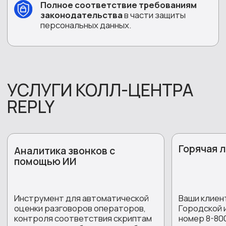
Подробнее
Подробнее
КАК ОРГАНИЗОВАН
ПРОЦЕСС
СОТРУДНИЧЕСТВА
1 этап
Согласование задач
Уточнение целей проекта, объема обращений,
требований к уровню сервиса и отчетности.
2 этап
Разработка решения
Подготовка индивидуальных сценариев
(скриптов), настройка телефонии, определение
схемы маршрутизации и интеграции с CRM-