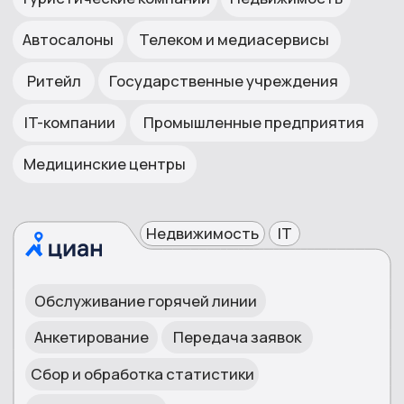
Пропущенных
Звонков в месяц
SL
звонков
x100
80/20
<10%
НАМ ДОВЕРЯЮТ 300+
КОМПАНИЙ
Сеть магазинов одежды
«ООО «Реплай» зарекомендовало
«Хотелось б
себя, как надежный партнер,
проактивност
готовый выполнять задачи в четко
мобильность
установленные сроки, и
задач... а та
масштабировать операторские
бизнес-проце
ресурсы при резком увеличении
целей нашего
количества заказов.»