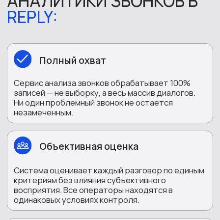
критериям без влияния субъективного
восприятия. Все операторы находятся в
одинаковых условиях контроля.
Оперативность
Результаты анализа доступны сразу после
окончания звонка или в течение нескольких
минут после загрузки записи. Руководитель
получает актуальные данные без задержки.
Автоматические отчеты
ИИ формирует сводные отчеты по каждому
оператору, смене, периоду: средний балл по
чек-листу, частота ошибок, динамика
показателей. Это заменяет несколько часов
ручной работы супервизора.
Интеграция с CRM и телефонией
Система анализа звонков через ИИ
подключается к существующей
инфраструктуре: записи загружаются
автоматически, результаты передаются в CRM