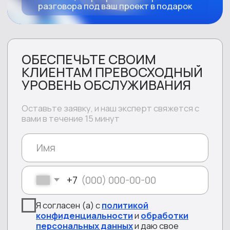
Анкетирование
Передача заявок
Сбор и обработка статистики
Обработка чатов
Звонков в
Пропущенных
SL
месяц
звонков
x100
80/20
<5%
Государственный сектор
Мультиязычное обслуживание горячей линии
IVR
Рассылка sms-сообщений
Анкетирование
Звонков в месяц
SL
АНТ
80/20
3 мин
600 000+