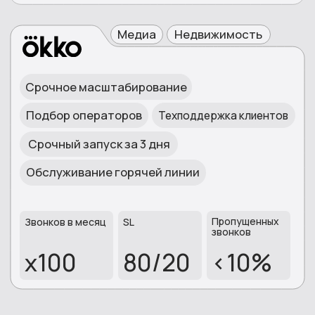
Москва
Санкт-Петербург
196006
, ул. Заставская,
д.33,
121165,
Кутузовский
литера ТА,пом\пом 35-
пр. д.35, 4 этаж.
Н\10
Ярославль
Липецк
398059, г. Липецк, улица
150003,
улица Победы,
М. Н. Неделина, 2Е -
6, "Дом Моды"
Бизнес-центр "Парус"
Оренбург
460000 , г. Оренбург,
Советская улица, 46,
2 этаж