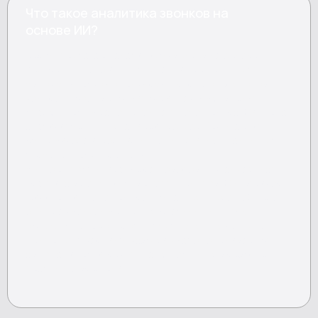
Что такое аналитика звонков на
основе ИИ?
Reply предлагает аналитику звонков на основе
искусственного интеллекта — инструмент для
автоматической оценки разговоров операторов,
контроля соответствия скриптам и выявления
слабых мест в работе контактного центра. Система
анализирует 100% записей звонков без участия
супервизора и формирует объективные данные для
управленческих решений.
Ручное прослушивание разговоров — стандартная
практика в большинстве колл-центров. Супервизор
физически способен прослушать 5–10% от общего
объема звонков в месяц. Остальные 90–95%
остаются вне контроля. ИИ для анализа звонков
меняет эту картину: каждый диалог оценивается
автоматически, результаты доступны в режиме
реального времени.