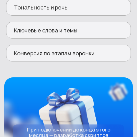
Тональность и речь
ЛЮБАЯ ОТРАСЛЬ И
МАСШТАБ ЗАДАЧИ
Ключевые слова и темы
Страховые компании
Интернет-магазины
Транспортные и логистические компании
Конверсия по этапам воронки
Туристические компании
Недвижимость
Автосалоны
Телеком и медиасервисы
Ритейл
Государственные учреждения
IT-компании
Промышленные предприятия
Медицинские центры
Недвижимость
IT
Обслуживание горячей линии