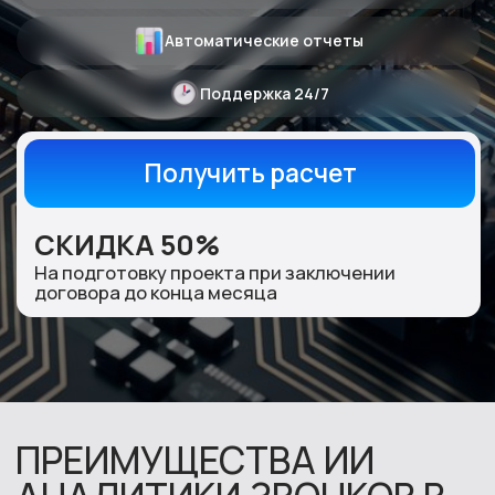
СКИДКА 50%
На подготовку проекта при заключении
договора до конца месяца
ПРЕИМУЩЕСТВА ИИ
АНАЛИТИКИ ЗВОНКОВ В
REPLY:
Полный охват
Сервис анализа звонков обрабатывает 100%
записей — не выборку, а весь массив диалогов.
Ни один проблемный звонок не остается
незамеченным.
Объективная оценка
Система оценивает каждый разговор по единым