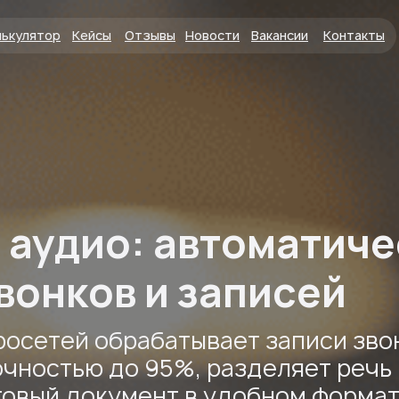
лькулятор
Кейсы
Отзывы
Новости
Вакансии
Контакты
лятор
Кейсы
Отзывы
Новости
Вакансии
Контакты
8-80
 аудио: автоматиче
вонков и записей
росетей обрабатывает записи зво
очностью до 95%, разделяет речь
товый документ в удобном формат