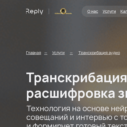
О нас
Услуги
Ка
О нас
Услуги
Кальку
Главная
—
Услуги
—
Транскрибация аудио
Транскрибация
расшифровка з
Технология на основе ней
совещаний и интервью с т
и формирует готовый текс