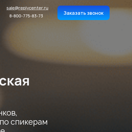
sale@replycenter.ru
0-775-83-73
sale@replycenter.ru
Заказать звонок
Заказать звонок
8-800-775-83-73
ская
нков,
 по спикерам
е.